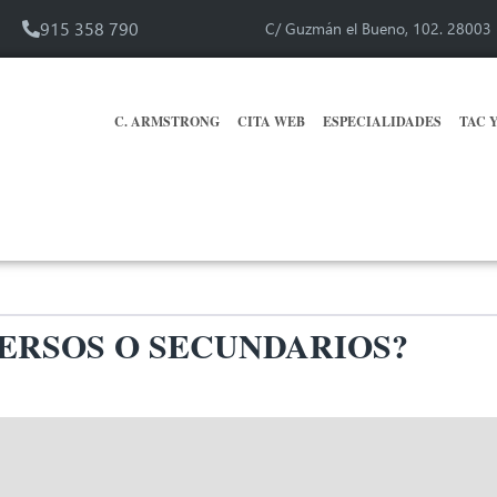
915 358 790
C/ Guzmán el Bueno, 102. 2800
C. ARMSTRONG
CITA WEB
ESPECIALIDADES
TAC 
ERSOS O SECUNDARIOS?