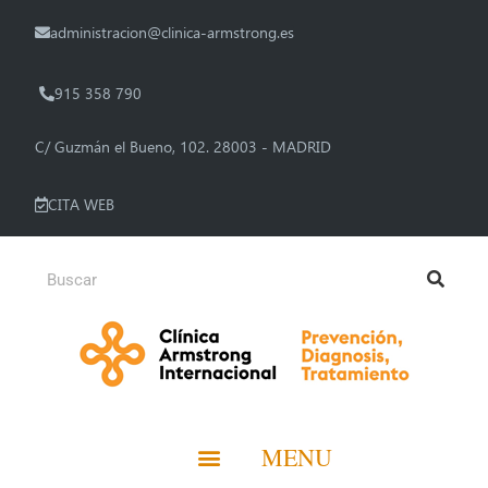
administracion@clinica-armstrong.es
915 358 790
C/ Guzmán el Bueno, 102. 28003 - MADRID
CITA WEB