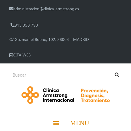
administracion@clinica-armstrong.es
915 358 790
C/ Guzmán el Bueno, 102. 28003 - MADRID
CITA WEB