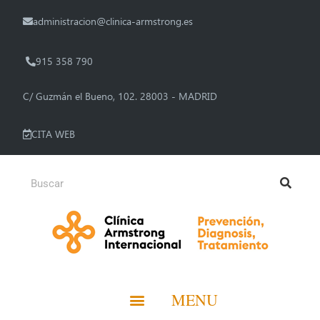
administracion@clinica-armstrong.es
915 358 790
C/ Guzmán el Bueno, 102. 28003 - MADRID
CITA WEB